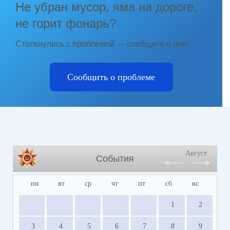
Не убран мусор, яма на дороге,
не горит фонарь?
Столкнулись с проблемой — сообщите о ней!
Сообщить о проблеме
Август
События
пн
вт
ср
чт
пт
сб
вс
1
2
3
4
5
6
7
8
9