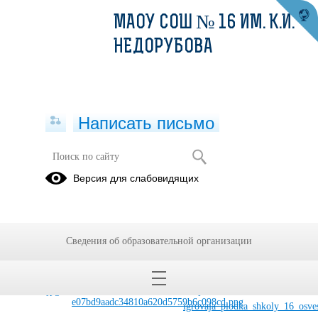
МАОУ СОШ № 16 ИМ. К.И.
НЕДОРУБОВА
Написать письмо
Безопасность на детской и
Версия для слабовидящих
спортивной площадке.
01.09.2023
Сведения об образовательной организации