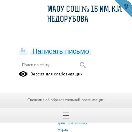
МАОУ СОШ № 16 ИМ. К.И.
НЕДОРУБОВА
Написать письмо
Профилактика экстремисткой
Версия для слабовидящих
деятельности
Видеоролики
Видеоролик
по Краевой
Антитеррористической
Сведения об образовательной организации
акции «У
комиссии в
террора нет
Краснодарском
будущего!»
крае о
дополнительных
мерах