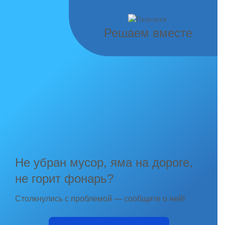
Решаем вместе
Не убран мусор, яма на дороге,
не горит фонарь?
Столкнулись с проблемой — сообщите о ней!