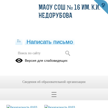
МАОУ СОШ № 16 ИМ. К.И.
НЕДОРУБОВА
Написать письмо
Всероссийский открытый урок по
Версия для слабовидящих
ОБЖ.
01.03.2024
Сведения об образовательной организации
1 марта 2024 года был проведен "Всероссийский открытый урок по ОБЖ",
приуроченный к празднованию Всемирного дня гражданской обороны, где были
проведены классный часу, практические занятия по гражданской обороне