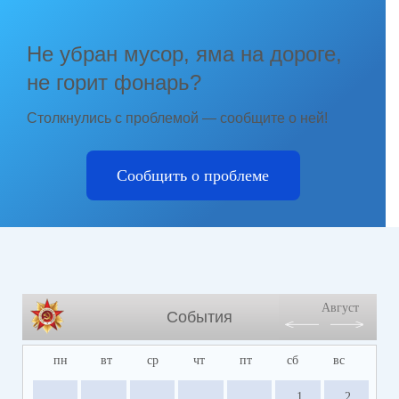
Не убран мусор, яма на дороге,
не горит фонарь?
Столкнулись с проблемой — сообщите о ней!
Сообщить о проблеме
Август
События
пн
вт
ср
чт
пт
сб
вс
1
2