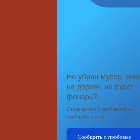
Не убран мусор, яма
на дороге, не горит
фонарь?
Столкнулись с проблемой —
сообщите о ней!
Сообщить о проблеме